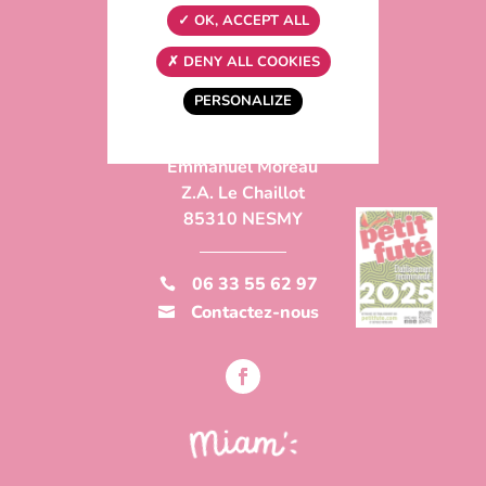
OK, ACCEPT ALL
DENY ALL COOKIES
PERSONALIZE
Emmanuel Moreau
Z.A. Le Chaillot
85310 NESMY
06 33 55 62 97

Contactez-nous
