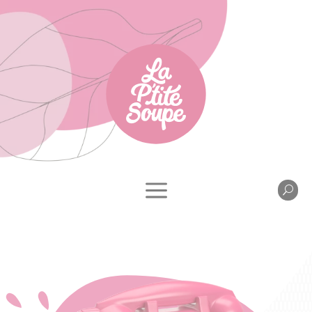
Cookies management panel
a
U